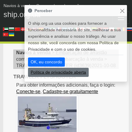
Navios à venda
• Compra de embarcações
Perceber
ship.org.ua
O ship.org.ua usa cookies para fornecer a
funcionalidade necessária do site, melhorar a sua
experiência e analisar o nosso tráfego. Ao usar
nosso site, você concorda com nossa Política de
Privacidade e com o uso de cookies.
Navios à venda
>
Embarcação de arrastão
com rede de cerco - Embarcação à venda
>
OK, eu concordo
TRAWLER FLYSHOOTER
(
id3639
)
2021-10-08
Política de privacidade aberta
TRAWLER FLYSHOOTER
Para obter informações adicionais, faça o login:
Conecte-se
,
Cadastre-se gratuitamente