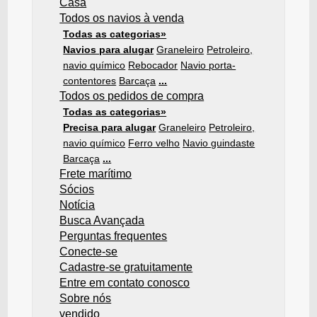
Casa
Todos os navios à venda
Todas as categorias»
Navios para alugar
Graneleiro
Petroleiro,
navio químico
Rebocador
Navio porta-
contentores
Barcaça
...
Todos os pedidos de compra
Todas as categorias»
Precisa para alugar
Graneleiro
Petroleiro,
navio químico
Ferro velho
Navio guindaste
Barcaça
...
Frete marítimo
Sócios
Notícia
Busca Avançada
Perguntas frequentes
Conecte-se
Cadastre-se gratuitamente
Entre em contato conosco
Sobre nós
vendido